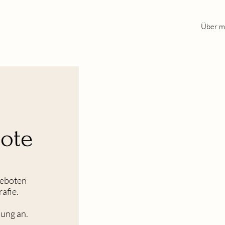
Über m
ote
geboten
afie.
bung an.