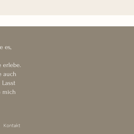
weitere Buchung (Hochzeit oder 
ontaktformular an mich wenden. 
e es,
 erlebe.
e auch
 Lasst
e mich
ontaktformular an mich wenden. 
Kontakt