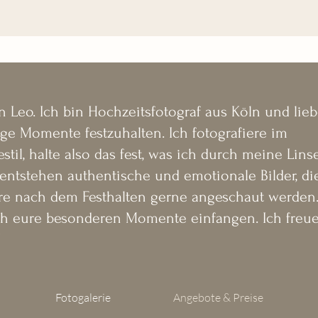
s in Köln

ge) 

GA-Shootings erhaltet Ihr einen Gutschein über 10% für eine 
der ihr weitere Fragen habt, könnt ihr euch gerne über das K
in Leo. Ich bin Hochzeitsfotograf aus Köln und lieb
ch immer möglich.
ige Momente festzuhalten. Ich fotografiere im
stil, halte also das
fest, was ich durch meine Linse
entstehen authentische und emotionale Bilder, di
i kleineren Gruppen (mind. 5) steigt der Preis auf 35€ p.P.)

re nach dem Festhalten gerne angeschaut werden.
h eure besonderen Momente einfangen. Ich freu
oder ihr weitere Fragen habt, könnt ihr euch gerne über das K
!
ch immer möglich.
Fotogalerie
Angebote & Preise