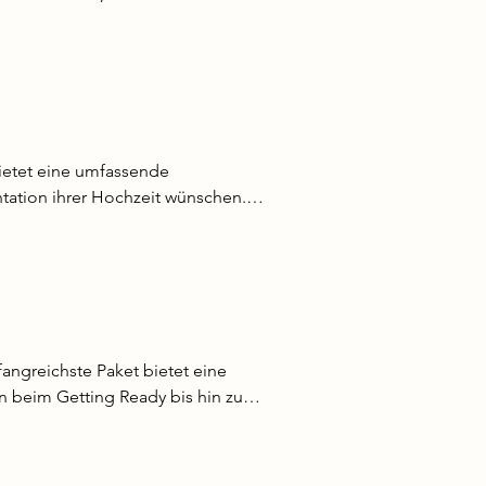
Kontaktformular an mich wenden. 
ietet eine umfassende 
tation ihrer Hochzeit wünschen. 
wichtigen Augenblick ein.

duellen Look zu schaffen, der die 
eser Prozess erfordert viel Zeit 
) 

Kontaktformular an mich wenden. 
angreichste Paket bietet eine 
e)

 beim Getting Ready bis hin zur 
n.

duellen Look zu schaffen, der die 
ser Prozess erfordert viel Zeit 
) 
