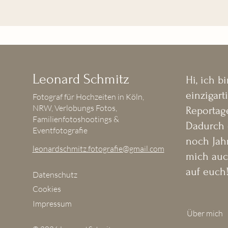
(Hochzeit oder andere Pakete).

- inkl. An- und Abfahrt zu Shooting
Preis: ab 180€ 

- Zusatzoption: Fotobuch (auf Anfra
ACHTUNG: Bei der Buchung eines J
Wenn euch dieses Angebot zusagt o
Leonard Schmitz
Hi, ich b
andere Pakete).

Individuelle Wünsche sind natürli
einzigart
Fotograf für Hochzeiten in Köln,
NRW, Verlobungs Fotos,
Reportage
Preis: 25€ p.P. 

Familienfotoshootings &
Dadurch 
(Gruppengröße: 10 - 20 Personen. Be
Eventfotografie
noch Jah
leonardschmitz.fotografie@gmail.com
mich auc
Wenn euch dieses Angebot zusagt 
auf euch
Datenschutz
Individuelle Wünsche sind natürli
Cookies
Impressum
Über mich