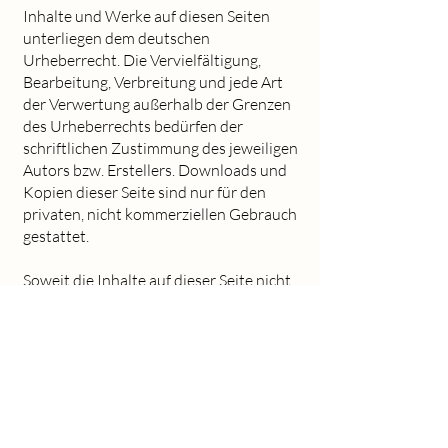
Inhalte und Werke auf diesen Seiten
unterliegen dem deutschen
Urheberrecht. Die Vervielfältigung,
Bearbeitung, Verbreitung und jede Art
der Verwertung außerhalb der Grenzen
des Urheberrechts bedürfen der
schriftlichen Zustimmung des jeweiligen
Autors bzw. Erstellers. Downloads und
Kopien dieser Seite sind nur für den
privaten, nicht kommerziellen Gebrauch
gestattet.
Soweit die Inhalte auf dieser Seite nicht
vom Betreiber erstellt wurden, werden
die Urheberrechte Dritter beachtet.
Insbesondere werden Inhalte Dritter als
solche gekennzeichnet. Sollten Sie
trotzdem auf eine
Urheberrechtsverletzung aufmerksam
werden, bitten wir um einen